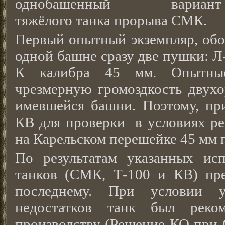
однобашенный вариант
тяжёлого танка прорыва СМК.
Первый опытный экземпляр, обо
одной башне сразу две пушки: Л-
К калибра 45 мм. Опытные
чрезмерную громоздкость двухо
имевшейся башни. Поэтому, пр
КВ для проверки в условиях ре
на Карельском перешейке 45 мм
По результатам указанных ис
танков (СМК, Т-100 и КВ) пр
последнему. При условии у
недостатков танк был реко
производству (Решение КО при 