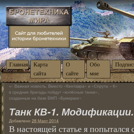
Главная
Карта
О
Обо
Подпис
сайта
сайте
мне
←
Важная новость. Вместо «Кентавра» и «Спрута – К»
в средние бригады пойдут «колёсные танки»,
созданные на базе БМП «Бумеранг»
Танк КВ-1. Модификации.
Добавлено
28 Март 2014
В настоящей статье я попытался 