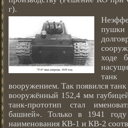
г).
Неэфф
пуш
долго
соору
ходе б
насущ
танк
вооружением. Так появился танк
вооружённый 152,4 мм гаубицей
танк-прототип стал именова
башней». Только в 1941 году
наименования КВ-1 и КВ-2 соотв