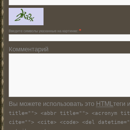
Введите символы указанные на картинке:
*
Комментарий
Вы можете использовать это
HTML
теги 
title=""> <abbr title=""> <acronym tit
cite=""> <cite> <code> <del datetime="