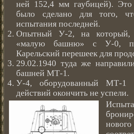
ней 152,4 мм гаубицей). Это
было сделано для того, ч
испытания последней.
Опытный У-2, на который, 2
«малую башню» с У-0, по
Карельский перешеек для прод
29.02.1940 туда же направил
башней МТ-1.
У-4, оборудованный МТ-1 
действий окончить не успели.
Испыт
брони
новог
соотве