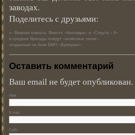
заводах.
Поделитесь с друзьями:
←
Важная новость. Вместо «Кентавра» и «Спрута – К»
в средние бригады пойдут «колёсные танки»,
созданные на базе БМП «Бумеранг»
Оставить комментарий
Ваш email не будет опубликован.
Имя
E-mail
Сайт