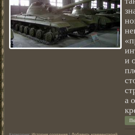
та
зн
но
не
«п
ин
и 
пл
ст
ст
а 
кр
По
Категория:
История создания
|
Добавить комментарий