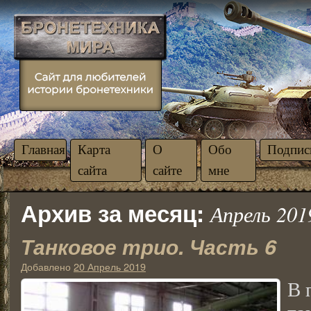
Главная
Карта
О
Обо
Подпис
сайта
сайте
мне
Архив за месяц:
Апрель 201
Танковое трио. Часть 6
Добавлено
20 Апрель 2019
В 