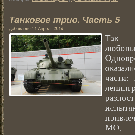
Танковое трио. Часть 5
Добавлено
11 Апрель 2019
Так с
любо
Однов
оказал
части: 
ленингр
разнос
испыт
привле
МО, 