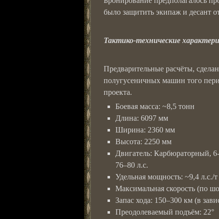
Бронирование предполагалось пр
было защитить экипаж и десант от
Тактико-технические характер
Предварительные расчёты, сделан
полугусеничных машин того пери
проекта.
Боевая масса: ~8,5 тонн
Длина: 6097 мм
Ширина: 2360 мм
Высота: 2250 мм
Двигатель: Карбюраторный, 6
76–80 л.с.
Удельная мощность: ~9,4 л.с./т
Максимальная скорость (по шос
Запас хода: 150–300 км (в зав
Преодолеваемый подъём: 22°