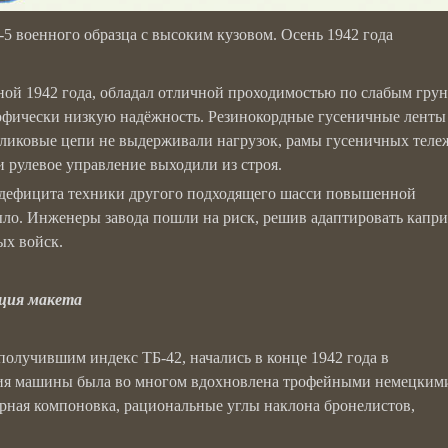
-5 военного образца с высоким кузовом. Осень 1942 года
ой 1942 года, обладал отличной проходимостью по слабым гру
трофически низкую надёжность. Резинокордные гусеничные ленты
оликовые цепи не выдерживали нагрузок, рамы гусеничных теле
и рулевое управление выходили из строя.
о дефицита техники другого подходящего шасси повышенной
ыло. Инженеры завода пошли на риск, решив адаптировать капр
ых войск.
кция макета
получившим индекс ТБ-42, начались в конце 1942 года в
ия машины была во многом вдохновлена трофейными немецким
рная компоновка, рациональные углы наклона бронелистов,