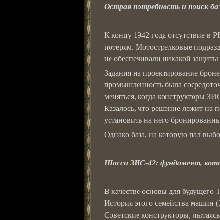
Острая потребность и поиск ба
К концу 1942 года отсутствие в
потерям. Мотострелковые подразд
не обеспечивали никакой защиты о
Задания на проектирование бронет
промышленность была сосредоточе
меняться, когда конструкторы ЗИ
Казалось, что решение лежит на 
установить на него бронированны
Однако база, на которую пал выбо
Шасси ЗИС-42: фундамент, кот
В качестве основы для будущего 
История этого семейства машин 
Советские конструкторы, пытаясь