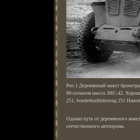
Рис.1 Деревянный макет бронетра
80-сильном шасси ЗИС-42. Хорошо
251, Sonderkraftfahrzeug 251 Hano
Однако путь от деревянного маке
отечественного автопрома.