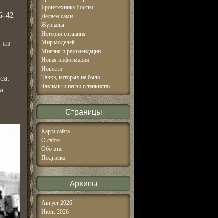
Бронетехника России
Б-42
Делаем сами
Журналы
История создания
 из
Мир моделей
Мнения и рекомендации
Новая информация
е
Новости
са.
Танки, которых не было.
Фильмы и песни о танкистах
а
Страницы
Карта сайта
О сайте
Обо мне
Подписка
Архивы
Август 2026
Июль 2026