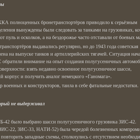
зы
 РККА полноценных бронетранспортёров приводило к серьёзным
еления вынуждены были следовать за танками на грузовиках, к
т пуль и осколков, а на бездорожье часто отставали от боевых 
ранспортёров выдавались регулярно, но до 1943 года советская
на на выпуске танков и артиллерийских тягачей. Ситуация нач
С обратили внимание на опыт создания полугусеничных автомоб
поверхности: взять недавно освоенное полугусеничное шасси,
й корпус и получить аналог немецкого «Ганомага».
р военных и конструкторов, таила в себе фатальные недостатки.
орый не выдерживал
ТБ-42 было выбрано шасси полугусеничного грузовика ЗИС-42.
(ЗИС-22, ЗИС-33, НАТИ-52) была чередой болезненных компроми
 повторить западные схемы, столкнулись с отсутствием необход