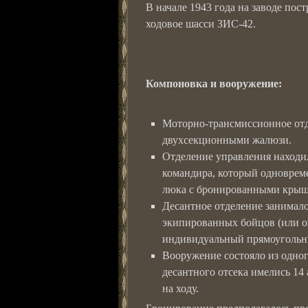
В начале 1943 года на заводе по
ходовое шасси ЗИС-42.
Компоновка и вооружение:
Моторно-трансмиссионное отде
двухсекционными жалюзи.
Отделение управления находил
командира, который одноврем
люка с бронированными крышк
Десантное отделение занимало
экипированных бойцов (или ок
индивидуальный прямоугольн
Вооружение состояло из одног
десантного отсека имелись 14 
на ходу.