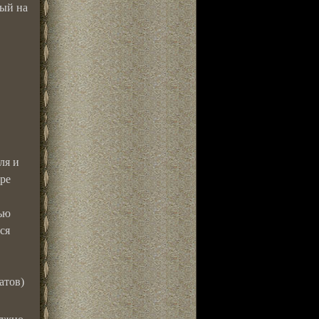
ный на
ля и
ре
ью
ся
атов)