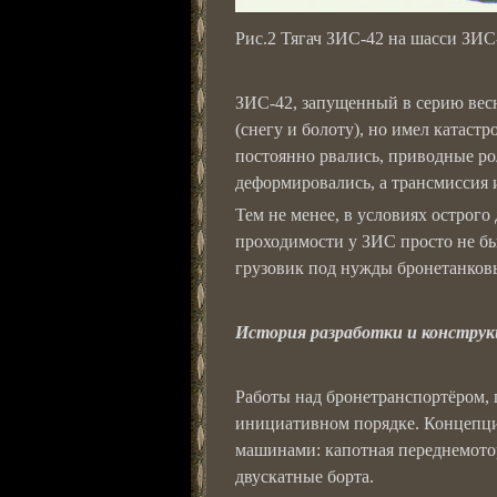
Рис.2 Тягач ЗИС-42 на шасси ЗИС
ЗИС-42, запущенный в серию весн
(снегу и болоту), но имел катас
постоянно рвались, приводные р
деформировались, а трансмиссия 
Тем не менее, в условиях острог
проходимости у ЗИС просто не б
грузовик под нужды бронетанков
История разработки и констру
Работы над бронетранспортёром, 
инициативном порядке. Концепц
машинами: капотная переднемото
двускатные борта.