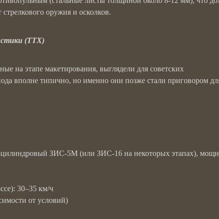
отивопульным (стальные листы толщиной около 8-12 мм), что д
 стрелкового оружия и осколков.
истики (ТТХ)
ные на этапе макетирования, выглядели для советских
ода вполне типично, но именно они позже стали приговором дл
-цилиндровый ЗИС-5М (или ЗИС-16 на некоторых этапах), мощ
се): 30–35 км/ч
исимости от условий)