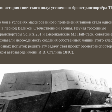
и: история советского полугусеничного бронетранспортёра Т
 боя в условиях массированного применения танков стала одной
 в период Великой Отечественной войны. Изучая трофейные
анспортёры Sd.Kfz.251 и американские M3 Half-track, советски
ознавали необходимость создания собственных машин этого клас
зных попыток решить эту задачу стал проект бронетранспортёр
ком автозаводе имени И.В. Сталина (ЗИС).