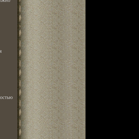
олжно
я
ностью