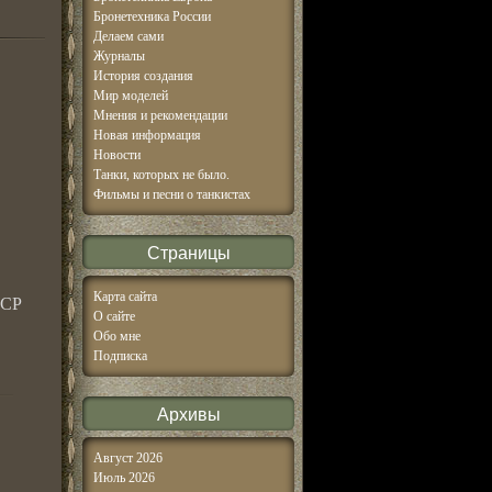
Бронетехника России
Делаем сами
Журналы
История создания
Мир моделей
Мнения и рекомендации
Новая информация
Новости
Танки, которых не было.
Фильмы и песни о танкистах
Страницы
Карта сайта
ССР
О сайте
Обо мне
Подписка
Архивы
Август 2026
Июль 2026