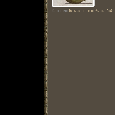
Категория:
Танки, которых не было.
|
Добав