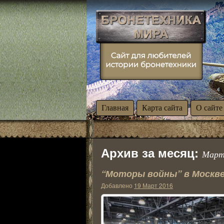
Главная
Карта сайта
О сайте
Архив за месяц:
Март
“Моторы войны” в Москв
Добавлено
19 Март 2016