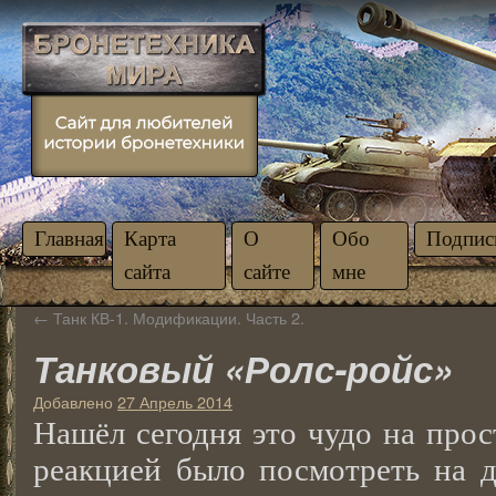
Главная
Карта
О
Обо
Подпис
сайта
сайте
мне
←
Танк КВ-1. Модификации. Часть 2.
Танковый «Ролс-ройс»
Добавлено
27 Апрель 2014
Нашёл сегодня это чудо на прос
реакцией было посмотреть на д