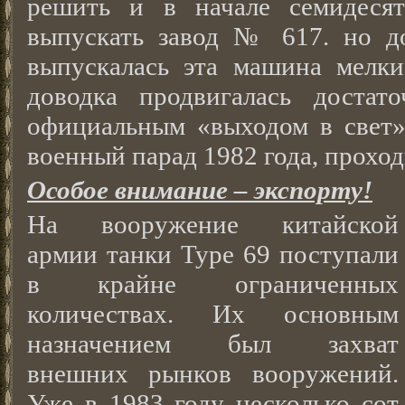
решить и в начале семидеся
выпускать завод № 617. но д
выпускалась эта машина мелки
доводка продвигалась достат
официальным «выходом в свет» 
военный парад 1982 года, прохо
Особое внимание – экспорту!
На вооружение китайской
армии танки Type 69 поступали
в крайне ограниченных
количествах. Их основным
назначением был захват
внешних рынков вооружений.
Уже в 1983 году несколько сот