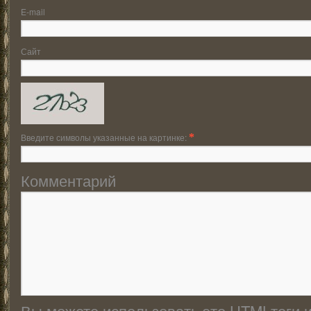
E-mail
Сайт
Введите символы указанные на картинке:
*
Комментарий
Вы можете использовать это
HTML
теги 