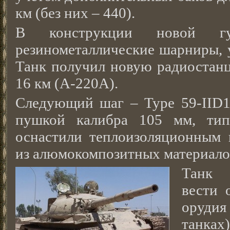
км (без них – 440).
В конструкции новой гус
резинометаллические шарниры, 
Танк получил новую радиостанц
16 км (А-220А).
Следующий шаг – Type 59-IID1
пушкой калибра 105 мм, тип
оснастили теплоизоляционным 
из алюмокомпозитных материало
Танк 
вести 
оруди
танк