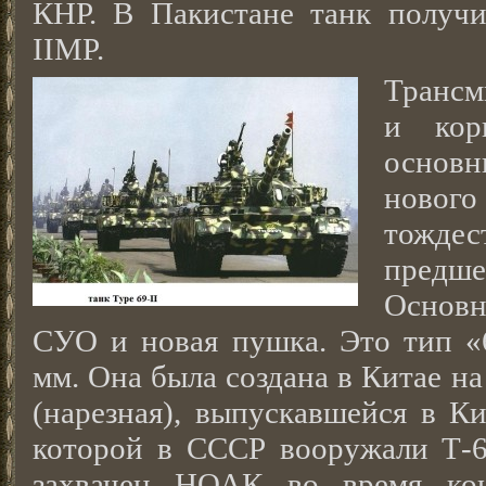
КНР. В Пакистане танк получи
IIMP.
Трансм
и кор
основ
новог
тождес
предш
Основ
СУО и новая пушка. Это тип «6
мм. Она была создана в Китае н
(нарезная), выпускавшейся в Ки
которой в СССР вооружали Т-6
захвачен НОАК во время кон