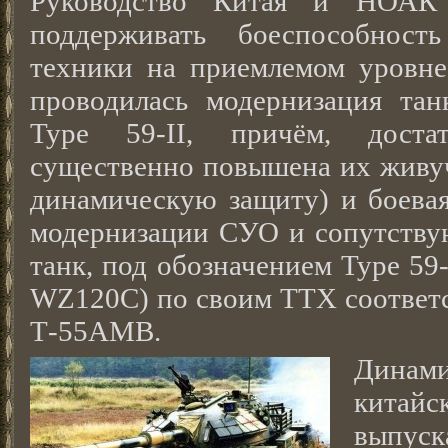
Руководство Китая и НОАК 
поддерживать боеспособност
техники на приемлемом уровне
проводилась модернизация тан
Type 59-II, причём, доста
существенно повышена их живу
динамическую защиту) и боевая
модернизации СУО и сопутству
танк, под обозначением Type 59
WZ120С) по своим ТТХ соответс
Т-55АМВ.
Дина
китай
выпуск