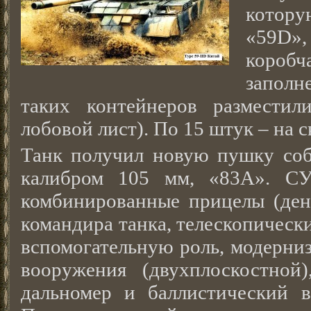
котору
«59D
кор
заполн
таких контейнеров разместил
лобовой лист). По 15 штук – на 
Танк получил новую пушку собс
калибром 105 мм, «83А». СУ
комбинированные прицелы (день
командира танка, телескопичес
вспомогательную роль, модерни
вооружения (двухплоскостной
дальномер и баллистический в