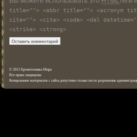
title=""> <abbr title=""> <acronym tit
cite=""> <cite> <code> <del datetime="
<strike> <strong>
© 2013 Бронетехника Мира
Все права защищены
Копирование материалов с сайта допустимо только после разрешения администрац