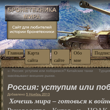
Главная
Карта
О
Обо
Подпис
сайта
сайте
мне
←
Россия: уступим или поборемся? Китайские танки
Турция
завоёвывают внешние рынки.
Россия: уступим или по
Добавлено
5 Ноябрь 2013
Хочешь мира – готовься к войн