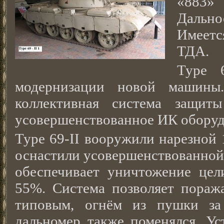
«883»
Дально
Имеетс
ТДА.
Туре 
модернизации новой машины.
коллективная система защи
усовершенствованное ИК оборуд
Туре 69-II вооружили нарезной 
оснастили усовершенствованной
обеспечивает уничтожение цел
55%. Система позволяет поража
типовым, огнём из пушки за
дальномер также поменялся. Ус