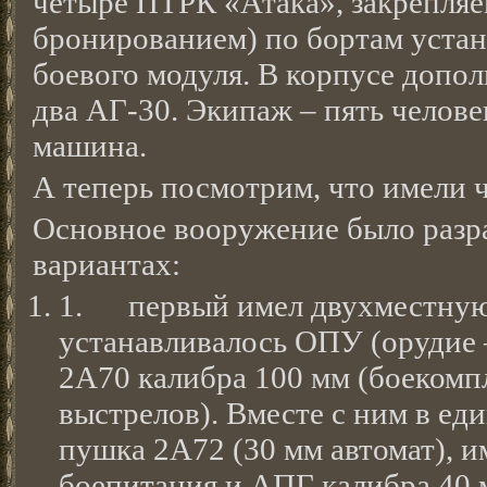
четыре ПТРК «Атака», закрепляе
бронированием) по бортам уста
боевого модуля. В корпусе допо
два АГ-30. Экипаж – пять челове
машина.
А теперь посмотрим, что имели
Основное вооружение было разра
вариантах:
1. первый имел двухместную
устанавливалось ОПУ (орудие 
2А70 калибра 100 мм (боекомпл
выстрелов). Вместе с ним в ед
пушка 2А72 (30 мм автомат), и
боепитания и АПГ калибра 40 