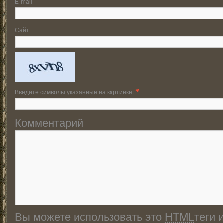
E-mail
Сайт
Введите символы указанные на картинке:
*
Комментарий
Вы можете использовать это
HTML
теги 