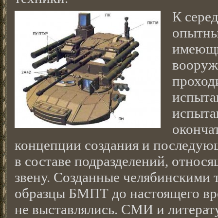
К серед
опытны
имеющи
вооруже
проход
испыта
испыта
оконча
концепции создания и последу
в составе подразделений, относя
звену. Созданные челябинскими 
образцы БМПТ до настоящего в
не выставлялись. СМИ и литерат