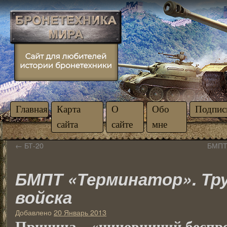
Главная
Карта
О
Обо
Подпис
сайта
сайте
мне
←
БТ-20
БМПТ 
БМПТ «Терминатор». Тру
войска
Добавлено
20 Январь 2013
Причина – «чиновничий беспре