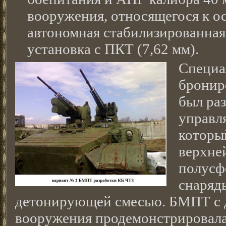
вооружения, относящегося к ос
автономная стабилизированна
установка с ПКТ (7,62 мм).
Специа
бронир
был ра
управл
которы
верхне
полусф
снаряд
детонирующей смесью. БМПТ с 
вооружения продемонстрировала 