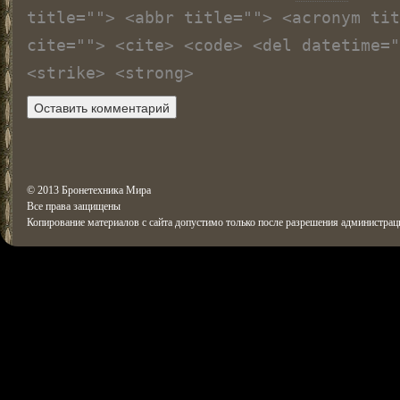
title=""> <abbr title=""> <acronym tit
cite=""> <cite> <code> <del datetime="
<strike> <strong>
© 2013 Бронетехника Мира
Все права защищены
Копирование материалов с сайта допустимо только после разрешения администрац