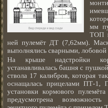
монти
имевш
котор
мм п
Вид спереди и вид сзади
ТОП 
ней пулемёт ДТ (7,62мм). Мас
выполнялись сварными, лобовой
На крыше надстройки кор
устанавливалась башня с пушкой
ствола 17 калибров, которая та
оснащалась прицелами ПТ-1, 
установки кормового пулемёта 
предусмотрена возможность 
зенитного пулемёта с прицелом 