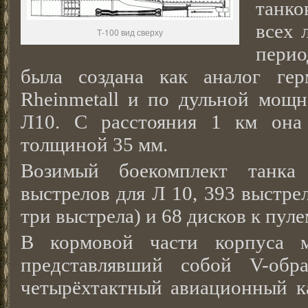
танк
всех 
Т-100 вид сверху
перио
была создана как аналог ге
Rheinmetall и по дульной мощн
Л10. С расстояния 1 км она
толщиной 35 мм.
Возимый боекомплект танка
выстрелов для Л 10, 393 выстрел
три выстрела) и 68 дисков к пул
В кормовой части корпуса мо
представлявший собой V-обр
четырёхтактный авиационный к