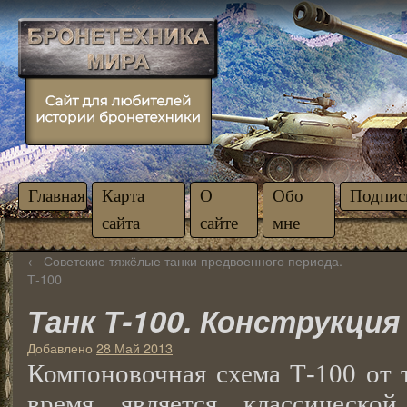
Главная
Карта
О
Обо
Подпис
сайта
сайте
мне
←
Советские тяжёлые танки предвоенного периода.
Т-100
Танк Т-100. Конструкция
Добавлено
28 Май 2013
Компоновочная схема Т-100 от т
время является классической