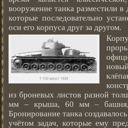
вооружение танка разместили в 
которые последовательно устан
оси его корпуса друг за другом.
Корп
проры
офиц
новый
клёпа
Т-100 август 1939
конст
из броневых листов разной тол
мм – крыша, 60 мм – башня,
Бронирование танка создавалось
учётом задач, которые ему пре