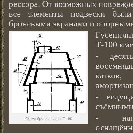
рессора. От возможных поврежде
все элементы подвески был
броневыми экранами и опорными
Гусенич
Т-100 име
- десят
восемнад
катков
амортиза
- ведущ
съёмными
- напр
Схема бронирования Т-100
оснащ