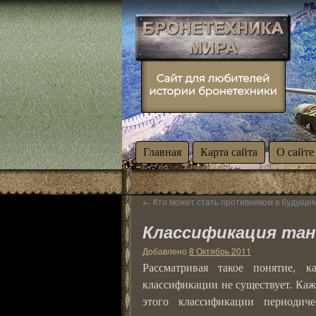
Главная
Карта сайта
О сайте
←
Кто может стать противником в будуще
Классификация тан
Добавлено
8 Октябрь 2011
Рассматривая такое понятие, к
классификации не существует. Каж
этого классификации периодич