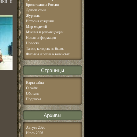
тики и
Бронетехника России
Делаем сами
Журналы
История создания
Мир моделей
Мнения и рекомендации
Новая информация
Новости
Танки, которых не было.
Фильмы и песни о танкистах
Страницы
Карта сайта
О сайте
Обо мне
Подписка
Архивы
Август 2026
Июль 2026