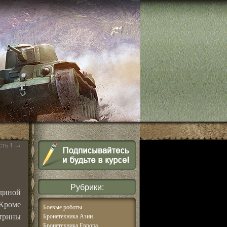
сть 1
→
Рубрики:
диной
 Кроме
Боевые роботы
трины
Бронетехника Азии
Бронетехника Европа