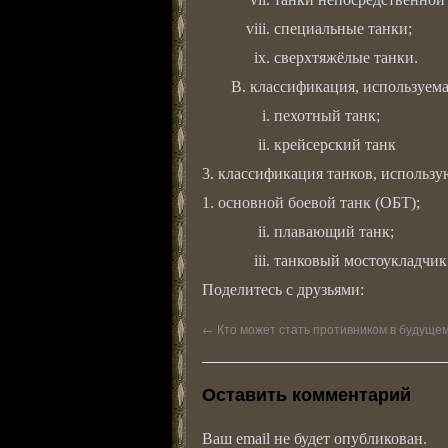
специальные танки;
сверхтяжёлые танки.
классификация, используем
пехотный танк;
крейсерский танк
3. классификация танков, использ
1. основной боевой танк (ОБТ);
плавающий танк;
танковый мостоукладчик
Поделитесь с друзьями:
←
Кто может стать противником в будуще
Оставить комментарий
Ваш email не будет опубликован.