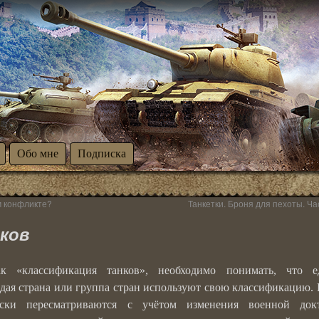
Обо мне
Подписка
м конфликте?
Танкетки. Броня для пехоты. Ча
ков
ак «классификация танков», необходимо понимать, что е
дая страна или группа стран используют свою классификацию.
ески пересматриваются с учётом изменения военной док