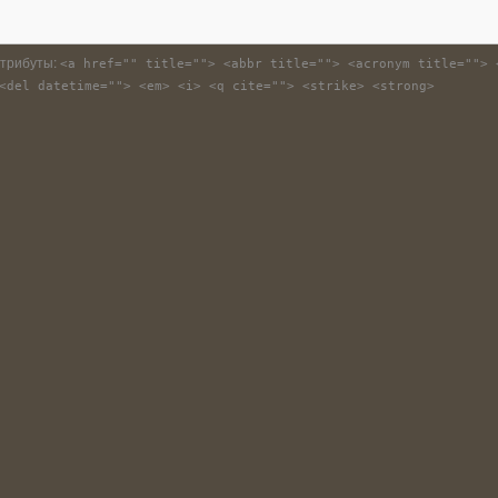
атрибуты:
<a href="" title=""> <abbr title=""> <acronym title=""> 
<del datetime=""> <em> <i> <q cite=""> <strike> <strong>