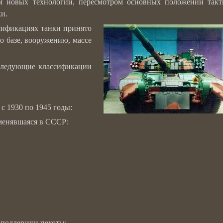
ием новых технологий, пересмотром основных положений так
и.
ссификациях танки принято
о базе, вооружению, массе
следующие классификации
с 1930 по 1945 годы:
менявшаяся в СССР:
;
 поддержки пехоты;