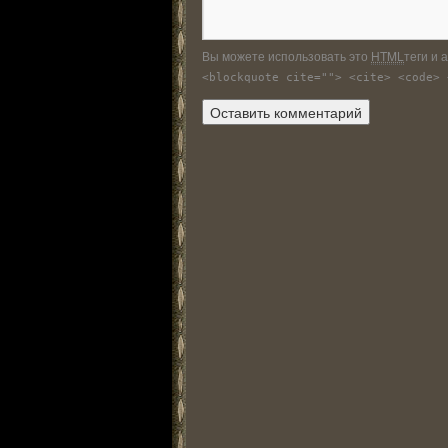
Вы можете использовать это
HTML
теги и 
<blockquote cite=""> <cite> <code> 