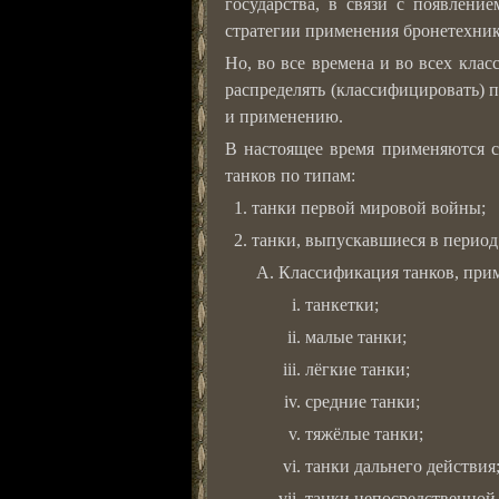
государства, в связи с появлен
стратегии применения бронетехник
Но, во все времена и во всех кла
распределять (классифицировать) п
и применению.
В настоящее время применяются 
танков по типам:
танки первой мировой войны;
танки, выпускавшиеся в период 
Классификация танков, при
танкетки;
малые танки;
лёгкие танки;
средние танки;
тяжёлые танки;
танки дальнего действия
танки непосредственной