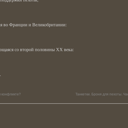
ая во Франции и Великобритании:
ующаяся со второй половины XX века:
.
м конфликте?
Танкетки. Броня для пехоты. Ча