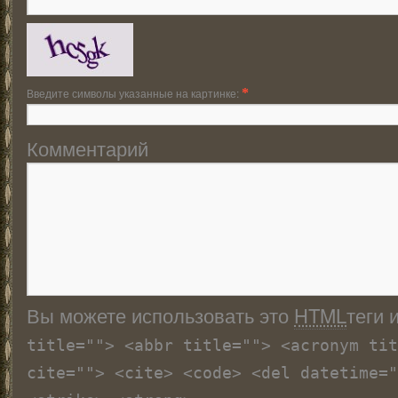
Введите символы указанные на картинке:
*
Комментарий
Вы можете использовать это
HTML
теги 
title=""> <abbr title=""> <acronym tit
cite=""> <cite> <code> <del datetime="