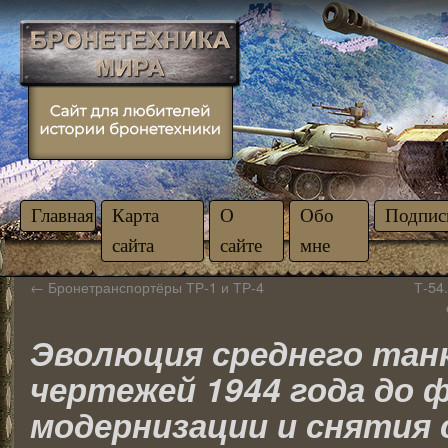
Главная
Карта
О
Обо
Подпис
сайта
сайте
мне
←
Бронетранспортёры ТР-1 и ТР-4
Т-54
Эволюция среднего танк
чертежей 1944 года до 
модернизации и снятия 