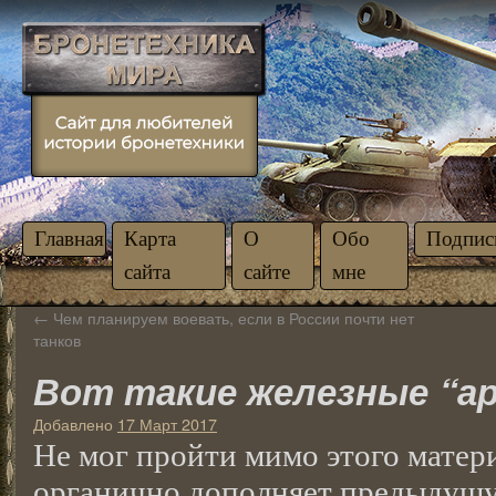
Главная
Карта
О
Обо
Подпис
сайта
сайте
мне
←
Чем планируем воевать, если в России почти нет
танков
Вот такие железные “а
Добавлено
17 Март 2017
Не мог пройти мимо этого матери
органично дополняет предыдущу