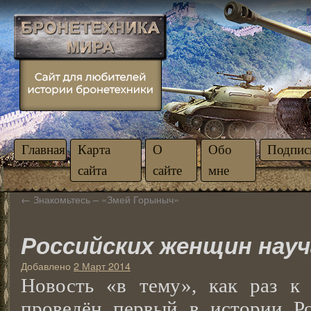
Главная
Карта
О
Обо
Подпис
сайта
сайте
мне
←
Знакомьтесь – «Змей Горыныч»
Российских женщин нау
Добавлено
2 Март 2014
Новость «в тему», как раз к
проведён первый в истории 