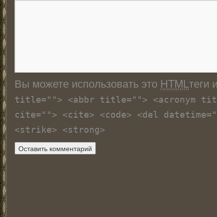
Вы можете использовать это
HTML
теги 
title=""> <abbr title=""> <acronym tit
cite=""> <cite> <code> <del datetime="
<strike> <strong>