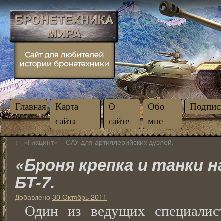
Главная
Карта
О
Обо
Подпис
сайта
сайте
мне
←
«Гиацинт» – САУ для артиллерийских дуэлей.
«Броня крепка и танки
БТ-7.
Добавлено
30 Октябрь 2011
Один из ведущих специалис