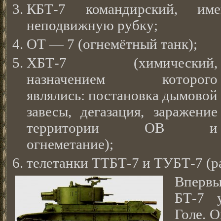
КБТ-7 командирский, им
неподвижную рубку;
ОТ — 7 (огнемётный танк);
ХБТ-7 (химический,
назначением которого
являлись: постановка дымовой
завесы, дегазация, заражение
территории ОВ и
огнеметание);
телетанки ТТБТ-7 и ТУБТ-7 (р
Вперв
БТ-7 
Голе. 