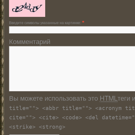
Введите символы указанные на картинке:
*
Комментарий
Вы можете использовать это
HTML
теги 
title=""> <abbr title=""> <acronym tit
cite=""> <cite> <code> <del datetime="
<strike> <strong>