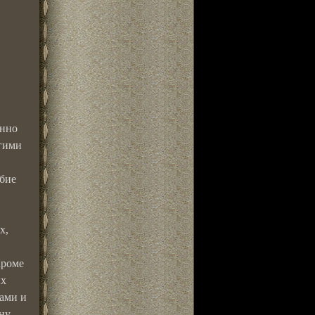
енно
угими
обие
х,
Кроме
ых
ами и
ину