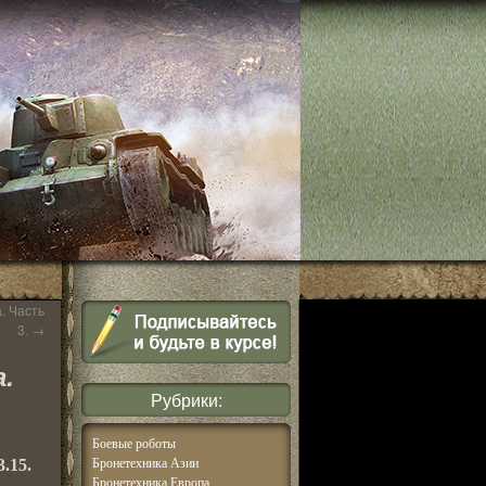
. Часть
3.
→
.
Рубрики:
Боевые роботы
3.15.
Бронетехника Азии
Бронетехника Европа