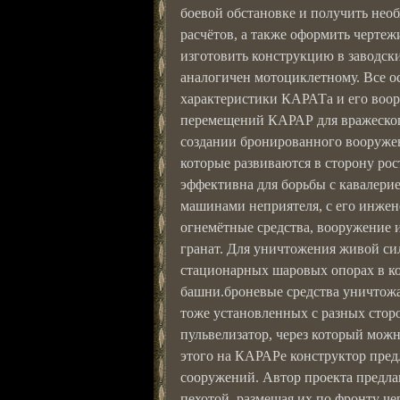
боевой обстановке и получить нео
расчётов, а также оформить чертеж
изготовить конструкцию в заводск
аналогичен мотоциклетному. Все о
характеристики КАРАТа и его воор
перемещений КАРАР для вражеског
создании бронированного вооружени
которые развиваются в сторону рос
эффективна для борьбы с кавалери
машинами неприятеля, с его инжен
огнемётные средства, вооружение 
гранат. Для уничтожения живой с
стационарных шаровых опорах в ко
башни.броневые средства уничтожа
тоже установленных с разных стор
пульвелизатор, через который мож
этого на КАРАРе конструктор пре
сооружений. Автор проекта предл
пехотой, размещая их по фронту че