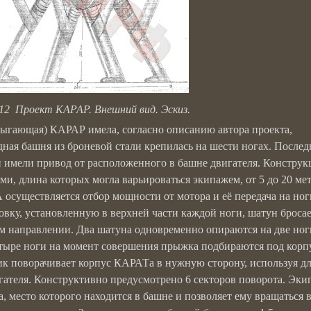
12 Проект КАРАР. Внешний вид. Эскиз.
ыгающая) КАРАР имела, согласно описанию автора проекта,
ая башня из броневой стали крепилась на шести ногах. Послед
и имели привод от расположенного в башне двигателя. Конструк
, длина которых могла варьироваться экипажем, от 5 до 20 мет
 осуществляется отбор мощности от мотора и её передача на ног
ку, установленную в верхней части каждой ноги, шатун броса
ом направлении. Два шатуна одновременно опираются на две ног
тыре ноги на момент совершения прыжка подбираются под корп
к поворачивает корпус КАРАТа в нужную сторону, используя д
гателя. Конструктивно предусмотрено 6 секторов поворота. Эки
, место которого находится в башне и позволяет ему вращаться 