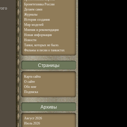
Бронетехника России
того
Делаем сами
Журналы
История создания
Мир моделей
Мнения и рекомендации
Новая информация
Новости
Танки, которых не было.
Фильмы и песни о танкистах
Страницы
Карта сайта
О сайте
Обо мне
Подписка
Архивы
Август 2026
Июль 2026