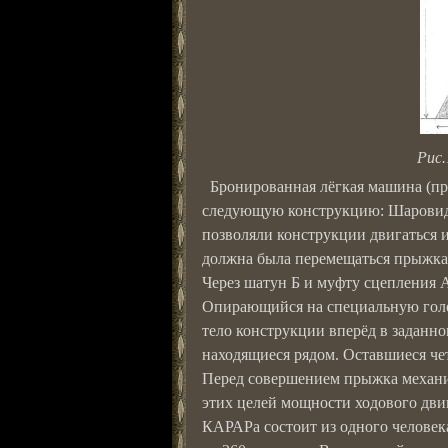
Рис.
Бронированная лёгкая машина (пр
следующую конструкцию: Шаровидн
позволяли конструкции двигаться 
должна была перемещаться прыжками
Через шатун Б и муфту сцепления А
Опирающийся на специальную голов
тело конструкции вперёд в заданн
находящиеся рядом. Оставшиеся че
Перед совершением прыжка механи
этих целей мощности ходового дви
КАРАРа состоит из одного человека