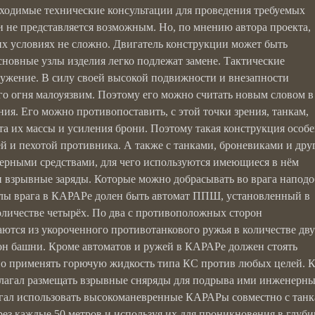
бходимые технические консультации для проведения требуемых
и не представляется возможным. Но, по мнению автора проекта,
их условиях не сложно. Двигатель конструкции может быть
сновные узлы изделия легко подлежат замене. Тактические
ужение. В силу своей высокой подвижности и внезапности
о огня малоуязвим. Поэтому его можно считать новым словом в
я. Его можно противопоставить, с этой точки зрения, танкам,
та их массы и усиления брони. Поэтому такая конструкция особ
ей и пехотой противника. А также с танками, броневиками и др
ерными средствами, для чего используются имеющиеся в нём
и взрывные заряды. Которые можно добрасывать во врага напод
илы врага в КАРАРе долен быть автомат ППШ, установленный в
личестве четырёх. По два с противоположных сторон
ются из укороченного противотанкового ружья в количестве дву
он башни. Кроме автоматов и ружей в КАРАРе должен стоять
но применять горючую жидкость типа КС против любых целей. 
длагал размещать взрывные сняряды для подрыва ими инженерн
агал использовать высокоманевренные КАРАРы совместно с танк
рез каждые 50 метров и используя их для проникновения в глуб