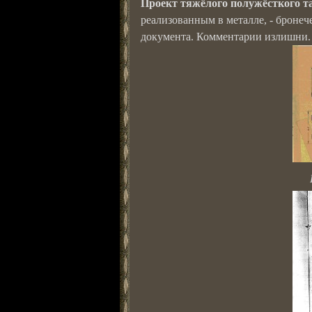
Проект тяжёлого полужёсткого т
реализованным в металле, - бронеч
документа. Комментарии излишни