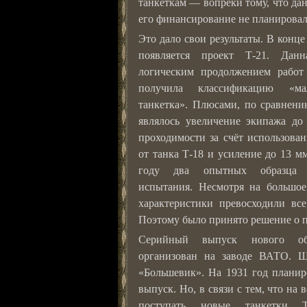
танкеткам — вопреки тому, что д
его финансирование не планировал
Это дало свои результаты. В конце
появляется проект Т-21. Данн
логическим продолжением работ
получила классификацию «мал
танкетка». Плюсами, по сравнени
являлось увеличение экипажа до
проходимости за счёт использова
от танка Т-18 и усиление до 13 м
году два опытных образца 
испытания. Несмотря на большое
характеристики превосходили вс
Поэтому было принято решение о п
Серийный выпуск нового об
организован на заводе ВАТО. 
«Большевик». На 1931 год планир
выпуск. Но, в связи с тем, что н
поступать новые танкетки Т