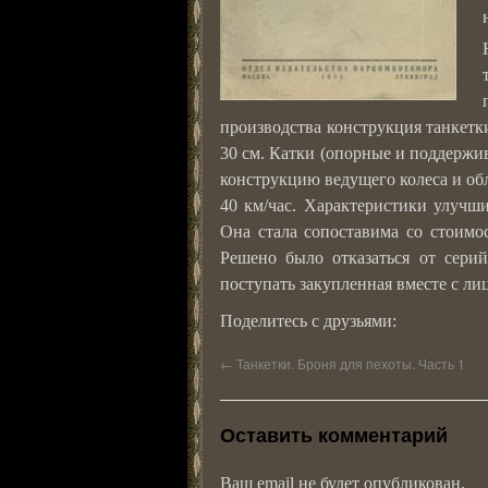
производства конструкция танкетк
30 см. Катки (опорные и поддержи
конструкцию ведущего колеса и об
40 км/час. Характеристики улучш
Она стала сопоставима со стоимо
Решено было отказаться от сери
поступать закупленная вместе с ли
Поделитесь с друзьями:
←
Танкетки. Броня для пехоты. Часть 1
Оставить комментарий
Ваш email не будет опубликован.