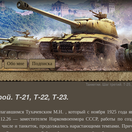
Обо мне
Подписка
Танкетки. Шаг третий. Т-25,
. Т-21, Т-22, Т-23.
лагавшимся Тухачевским М.Н. , который с ноября 1925 года я
.12.26 — заместителем Наркомвоенмора СССР, работы по со
м числе и танкеток, продолжались нарастающими темпами. При