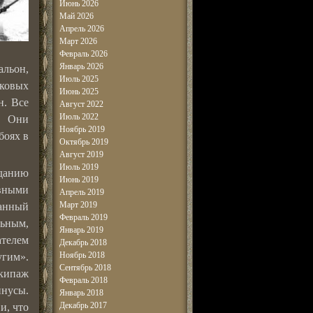
Июнь 2026
Май 2026
Апрель 2026
Март 2026
Февраль 2026
Январь 2026
альон,
Июль 2025
ковых
Июнь 2025
н. Все
Август 2022
Июль 2022
. Они
Ноябрь 2019
боях в
Октябрь 2019
Август 2019
Июль 2019
зданию
Июнь 2019
вными
Апрель 2019
Март 2019
ранный
Февраль 2019
ьным,
Январь 2019
ателем
Декабрь 2018
Ноябрь 2018
угим».
Сентябрь 2018
кипаж
Февраль 2018
инусы.
Январь 2018
Декабрь 2017
и, что