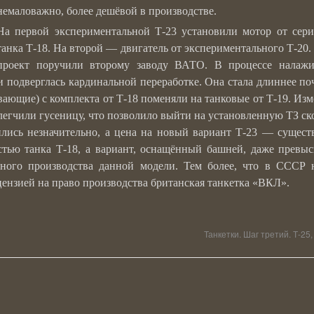
немаловажно, более дешёвой в производстве.
На первой экспериментальной Т-23 установили мотор от сер
танка Т-18. На второй — двигатель от экспериментального Т-20.
проект поручили второму заводу ВАТО. В процессе налажи
и подверглась кардинальной переработке. Она стала длиннее по
вающие) с комплекта от Т-18 поменяли на танковые от Т-19. Из
легчили гусеницу, что позволило выйти на установленную ТЗ ск
ились незначительно, а цена на новый вариант Т-23 — сущест
стью танка Т-18, а вариант, оснащённый башней, даже превыс
йного производства данной модели. Тем более, что в СССР 
цензией на право производства британская танкетка «ВКЛ».
Танкетки. Шаг третий. Т-25,