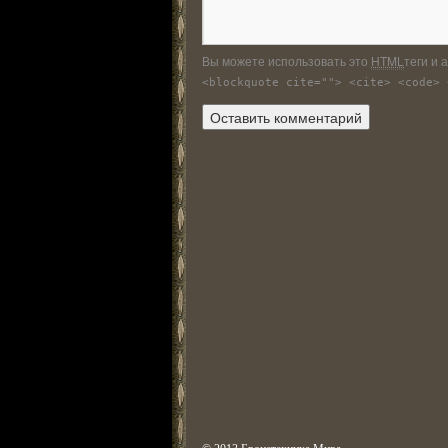
Вы можете использовать это
HTML
теги и 
<blockquote cite=""> <cite> <code> 