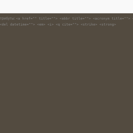
атрибуты:
<a href="" title=""> <abbr title=""> <acronym title=""> 
<del datetime=""> <em> <i> <q cite=""> <strike> <strong>