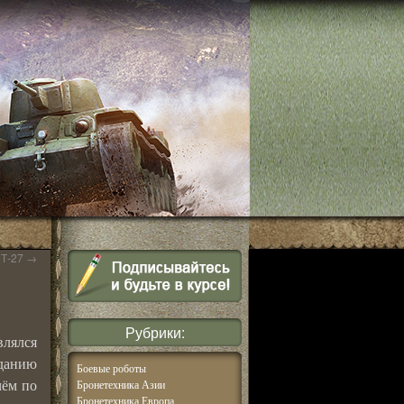
 Т-27
→
Рубрики:
влялся
зданию
Боевые роботы
чём по
Бронетехника Азии
Бронетехника Европа