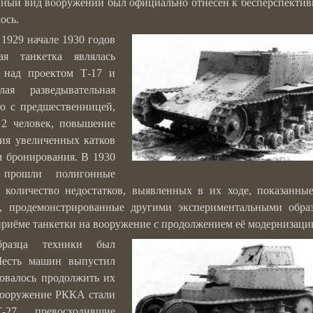
анный вид вооружений был официально отнесён к бесперспекти
ось.
 1929 начале 1930 годов
ая танкетка являлась
 над проектом Т-17 и
ая разведывательная
ю с предшественницей,
 2 человек, повышение
ния увеличенных катков
м бронирования. В 1930
прошли полигонные
 количество недостатков, выявленных в их ходе, показанны
е, продемонстрированные другими экспериментальными обра
риёме танкетки на вооружение с продолжением её модернизаци
разца техники был
Шесть машин выпустил
овалось продолжить их
а вооружение РККА стали
-27, превосходившие