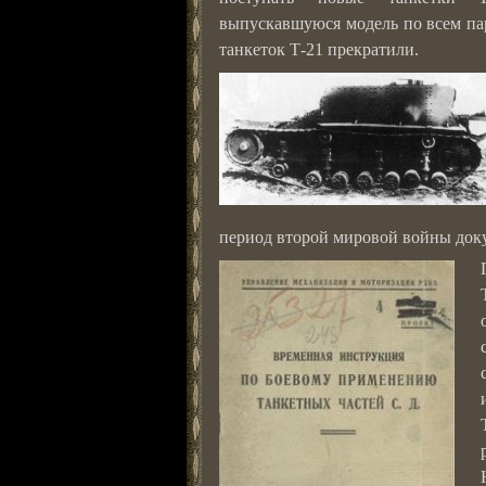
выпускавшуюся модель по всем па
танкеток Т-21 прекратили.
период второй мировой войны док