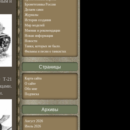
вным и
Бронетехника России
Делаем сами
Журналы
История создания
Мир моделей
Мнения и рекомендации
Новая информация
Новости
Танки, которых не было.
Фильмы и песни о танкистах
Страницы
Карта сайта
е Т-21
О сайте
зцами.
Обо мне
и.
Подписка
Архивы
Август 2026
Июль 2026