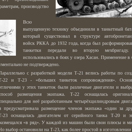
раметрам, производство
Всю
выпущенную технику объединили в танкетный бат
который существовал в структуре автобронетан
войск РККА до 1932 года, когда был расформирова
танкетки передали во вторую мехбригаду
использовались в боях у озера Хасан. Применение в 
ументально не подтверждено.
Параллельно с разработкой модели Т-21 велись работы по со
Т-22 и Т-23 - «больших танкеток сопровождения». Осно
отличиями у этих танкеток были различные двигатели и выб
способ размещения экипажа. Т-22 оснащалась оригинал
специально для неё разработанным четырёхцилиндровым двиг
и предусматривала размещение членов экипажа «один за др
Т-23 оснащалась двигателем от серийного танка Т-20 и э
размещался «в ряд». У каждой из машин были свои плюсы и м
Но выбор остановили на Т-23, как более простой в изготовлении 