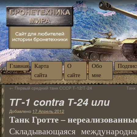
Главная
Карта
О
Обо
Подпис
сайта
сайте
мне
←
Первый средний танк СССР Т-12/Т-24
Танк
ТГ-1 contra Т-24 или
Добавлено
17 Апрель 2012
Танк Гротте – нереализованн
Складывающаяся международна