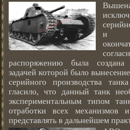
Выше
искл
серийн
и о
оконча
соглас
распоряжению была создана 
задачей которой было вынесение
серийного производства танк
гласило, что данный танк нео
экспериментальным типом тан
отработки всех механизмов и
представлять в дальнейшем пра