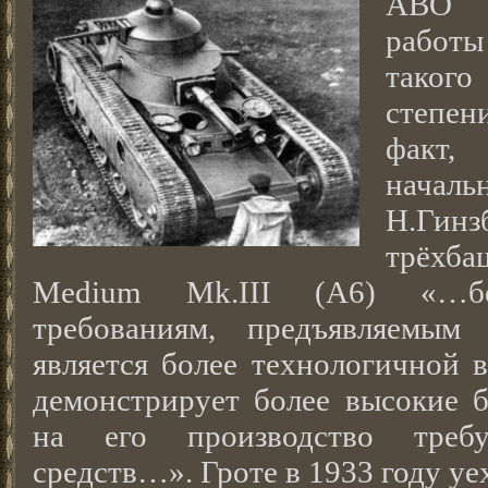
АВО –
работы
таког
степен
факт
нача
Н.Гинз
трёхб
Medium Mk.III (A6) «…бо
требованиям, предъявляемы
является более технологичной 
демонстрирует более высокие б
на его производство требу
средств…». Гроте в 1933 году уе