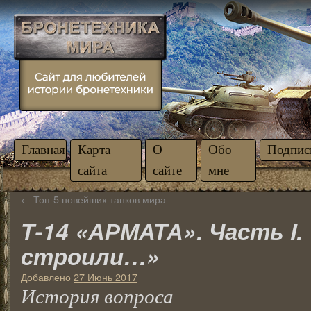
Главная
Карта
О
Обо
Подпис
сайта
сайте
мне
←
Топ-5 новейших танков мира
Т-14 «АРМАТА». Часть I
строили…»
Добавлено
27 Июнь 2017
История вопроса