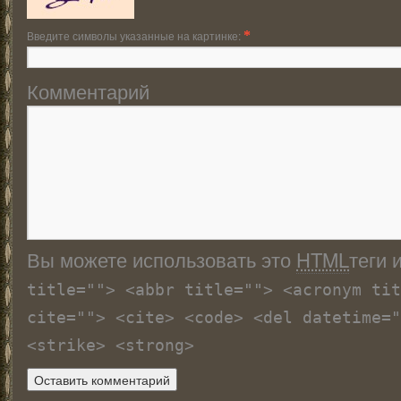
Введите символы указанные на картинке:
*
Комментарий
Вы можете использовать это
HTML
теги 
title=""> <abbr title=""> <acronym tit
cite=""> <cite> <code> <del datetime="
<strike> <strong>